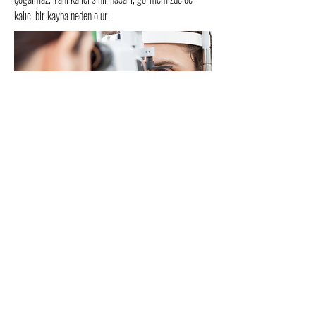
kalıcı bir kayba neden olur.
Retina hastalıkları acil tedavi gerektirebilmektedir.
Benzer şikayetleri bulunan kişi mutlaka bir göz
doktoruna başvurmalıdır.
Retina hastalıkları belirtileri:
Ani veya yavaş ilerleyen görme kayıpları
Gözün önünde ışık çakması
Kırık/eğri görme